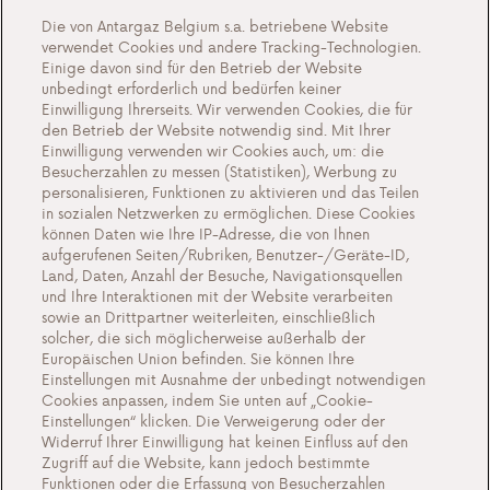
Blog
Die von Antargaz Belgium s.a. betriebene Website
verwendet Cookies und andere Tracking-Technologien.
Über uns
Einige davon sind für den Betrieb der Website
unbedingt erforderlich und bedürfen keiner
Lernen Sie Antargaz kennen
Einwilligung Ihrerseits. Wir verwenden Cookies, die für
den Betrieb der Website notwendig sind. Mit Ihrer
Eine nachhaltige Zukunft
Einwilligung verwenden wir Cookies auch, um: die
Zeugnisse
Besucherzahlen zu messen (Statistiken), Werbung zu
personalisieren, Funktionen zu aktivieren und das Teilen
Aktionen
in sozialen Netzwerken zu ermöglichen. Diese Cookies
können Daten wie Ihre IP-Adresse, die von Ihnen
Veranstaltungen
aufgerufenen Seiten/Rubriken, Benutzer-/Geräte-ID,
Arbeiten bei Antargaz
Land, Daten, Anzahl der Besuche, Navigationsquellen
und Ihre Interaktionen mit der Website verarbeiten
Kontakt
sowie an Drittpartner weiterleiten, einschließlich
solcher, die sich möglicherweise außerhalb der
Europäischen Union befinden. Sie können Ihre
Einstellungen mit Ausnahme der unbedingt notwendigen
Cookies anpassen, indem Sie unten auf „Cookie-
Cookie-Einstellungen
Einstellungen“ klicken. Die Verweigerung oder der
Widerruf Ihrer Einwilligung hat keinen Einfluss auf den
Wichtige Dokumente und Allgemeine
Zugriff auf die Website, kann jedoch bestimmte
Geschaftsbedingungen
Funktionen oder die Erfassung von Besucherzahlen