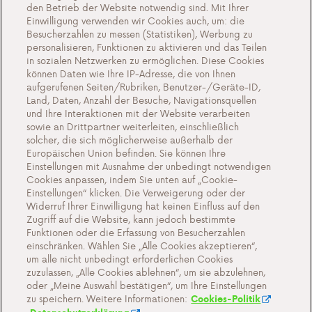
den Betrieb der Website notwendig sind. Mit Ihrer
Eine nachhaltige Zukunft
Einwilligung verwenden wir Cookies auch, um: die
Zeugnisse
Besucherzahlen zu messen (Statistiken), Werbung zu
personalisieren, Funktionen zu aktivieren und das Teilen
Aktionen
in sozialen Netzwerken zu ermöglichen. Diese Cookies
können Daten wie Ihre IP-Adresse, die von Ihnen
Veranstaltungen
aufgerufenen Seiten/Rubriken, Benutzer-/Geräte-ID,
Arbeiten bei Antargaz
Land, Daten, Anzahl der Besuche, Navigationsquellen
und Ihre Interaktionen mit der Website verarbeiten
Kontakt
sowie an Drittpartner weiterleiten, einschließlich
solcher, die sich möglicherweise außerhalb der
Europäischen Union befinden. Sie können Ihre
Einstellungen mit Ausnahme der unbedingt notwendigen
Cookies anpassen, indem Sie unten auf „Cookie-
Cookie-Einstellungen
Einstellungen“ klicken. Die Verweigerung oder der
Widerruf Ihrer Einwilligung hat keinen Einfluss auf den
Wichtige Dokumente und Allgemeine
Zugriff auf die Website, kann jedoch bestimmte
Geschaftsbedingungen
Funktionen oder die Erfassung von Besucherzahlen
einschränken. Wählen Sie „Alle Cookies akzeptieren“,
Datenschutz- und Cookie-Richtlinien
um alle nicht unbedingt erforderlichen Cookies
zuzulassen, „Alle Cookies ablehnen“, um sie abzulehnen,
oder „Meine Auswahl bestätigen“, um Ihre Einstellungen
zu speichern. Weitere Informationen:
Cookies-Politik