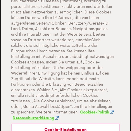
Besucherzahlen zu messen (Statistiken), Werbung zu
personalisieren, Funktionen zu aktivieren und das Teilen
Aktionen
in sozialen Netzwerken zu ermöglichen. Diese Cookies
können Daten wie Ihre IP-Adresse, die von Ihnen
Veranstaltungen
aufgerufenen Seiten/Rubriken, Benutzer-/Geräte-ID,
Arbeiten bei Antargaz
Land, Daten, Anzahl der Besuche, Navigationsquellen
und Ihre Interaktionen mit der Website verarbeiten
Kontakt
sowie an Drittpartner weiterleiten, einschließlich
solcher, die sich möglicherweise außerhalb der
Europäischen Union befinden. Sie können Ihre
Einstellungen mit Ausnahme der unbedingt notwendigen
Cookies anpassen, indem Sie unten auf „Cookie-
Cookie-Einstellungen
Einstellungen“ klicken. Die Verweigerung oder der
Widerruf Ihrer Einwilligung hat keinen Einfluss auf den
Wichtige Dokumente und Allgemeine
Zugriff auf die Website, kann jedoch bestimmte
Geschaftsbedingungen
Funktionen oder die Erfassung von Besucherzahlen
einschränken. Wählen Sie „Alle Cookies akzeptieren“,
Datenschutz- und Cookie-Richtlinien
um alle nicht unbedingt erforderlichen Cookies
zuzulassen, „Alle Cookies ablehnen“, um sie abzulehnen,
oder „Meine Auswahl bestätigen“, um Ihre Einstellungen
zu speichern. Weitere Informationen:
Cookies-Politik
Datenschutzerklärung
Cookie-Einstellungen