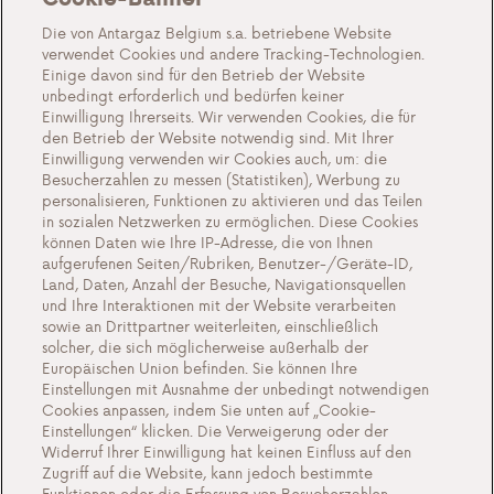
Blog
Die von Antargaz Belgium s.a. betriebene Website
verwendet Cookies und andere Tracking-Technologien.
Über uns
Einige davon sind für den Betrieb der Website
unbedingt erforderlich und bedürfen keiner
Lernen Sie Antargaz kennen
Einwilligung Ihrerseits. Wir verwenden Cookies, die für
den Betrieb der Website notwendig sind. Mit Ihrer
Eine nachhaltige Zukunft
Einwilligung verwenden wir Cookies auch, um: die
Zeugnisse
Besucherzahlen zu messen (Statistiken), Werbung zu
personalisieren, Funktionen zu aktivieren und das Teilen
Aktionen
in sozialen Netzwerken zu ermöglichen. Diese Cookies
können Daten wie Ihre IP-Adresse, die von Ihnen
Veranstaltungen
aufgerufenen Seiten/Rubriken, Benutzer-/Geräte-ID,
Arbeiten bei Antargaz
Land, Daten, Anzahl der Besuche, Navigationsquellen
und Ihre Interaktionen mit der Website verarbeiten
Kontakt
sowie an Drittpartner weiterleiten, einschließlich
solcher, die sich möglicherweise außerhalb der
Europäischen Union befinden. Sie können Ihre
Einstellungen mit Ausnahme der unbedingt notwendigen
Cookies anpassen, indem Sie unten auf „Cookie-
Cookie-Einstellungen
Einstellungen“ klicken. Die Verweigerung oder der
Widerruf Ihrer Einwilligung hat keinen Einfluss auf den
Wichtige Dokumente und Allgemeine
Zugriff auf die Website, kann jedoch bestimmte
Geschaftsbedingungen
Funktionen oder die Erfassung von Besucherzahlen