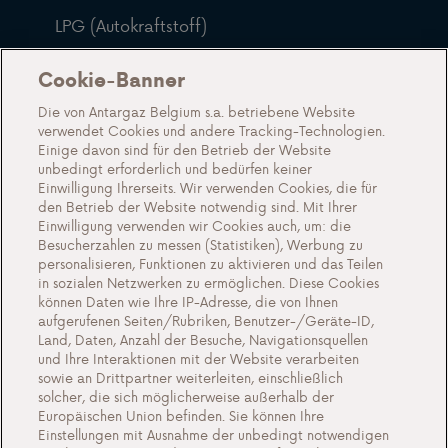
LPG (Autokraftstoff)
Häufig gestellte Fragen
Cookie-Banner
Blog
Die von Antargaz Belgium s.a. betriebene Website
verwendet Cookies und andere Tracking-Technologien.
Über uns
Einige davon sind für den Betrieb der Website
unbedingt erforderlich und bedürfen keiner
Lernen Sie Antargaz kennen
Einwilligung Ihrerseits. Wir verwenden Cookies, die für
den Betrieb der Website notwendig sind. Mit Ihrer
Eine nachhaltige Zukunft
Einwilligung verwenden wir Cookies auch, um: die
Zeugnisse
Besucherzahlen zu messen (Statistiken), Werbung zu
personalisieren, Funktionen zu aktivieren und das Teilen
Aktionen
in sozialen Netzwerken zu ermöglichen. Diese Cookies
können Daten wie Ihre IP-Adresse, die von Ihnen
Veranstaltungen
aufgerufenen Seiten/Rubriken, Benutzer-/Geräte-ID,
Arbeiten bei Antargaz
Land, Daten, Anzahl der Besuche, Navigationsquellen
und Ihre Interaktionen mit der Website verarbeiten
Kontakt
sowie an Drittpartner weiterleiten, einschließlich
solcher, die sich möglicherweise außerhalb der
Europäischen Union befinden. Sie können Ihre
Einstellungen mit Ausnahme der unbedingt notwendigen