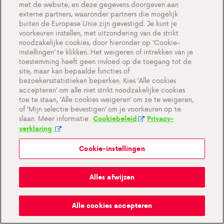
met de website, en deze gegevens doorgeven aan
externe partners, waaronder partners die mogelijk
buiten de Europese Unie zijn gevestigd. Je kunt je
voorkeuren instellen, met uitzondering van de strikt
Cookie-instellingen
noodzakelijke cookies, door hieronder op ‘Cookie-
instellingen’ te klikken. Het weigeren of intrekken van je
Belangrijke documenten en algemene
toestemming heeft geen invloed op de toegang tot de
voorwaarden
site, maar kan bepaalde functies of
bezoekersstatistieken beperken. Kies ‘Alle cookies
Privacy en cookiebeleid BE
accepteren’ om alle niet strikt noodzakelijke cookies
toe te staan, ‘Alle cookies weigeren’ om ze te weigeren,
of ‘Mijn selectie bevestigen’ om je voorkeuren op te
slaan. Meer informatie:
Cookiebeleid
Privacy-
verklaring
Cookie-instellingen
Mijn Antargaz
Alles afwijzen
Ruik je gas?
Alle cookies accepteren