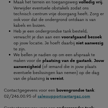
Maak het terrein en toegangsweg
.
volledig vrij
Verwijder eventuele obstakels zodat ons
technisch centrum vrije doorgang heeft. Zorg er
ook voor dat de ondergrond ontdaan is van
kabels en buizen.
Heb je een ondergrondse tank besteld,
verwacht je dan aan een
voorafgaand bezoek
op jouw locatie. Je hoeft daarbij
niet aanwezig
te zijn.
We bellen je nadien op om een afspraak te
maken voor de
.
plaatsing van de gastank
Jouw
(of iemand die in jouw plaats
aanwezigheid
eventuele beslissingen kan nemen) op de dag
van de plaatsing
.
is vereist
Contactgegevens voor een
:
bovengrondse tank
02/246.00.95 of
salessupport@antargaz.com
Contactgegevens voor een
: