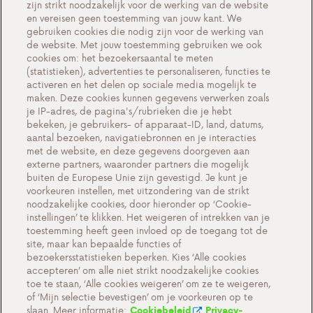
zijn strikt noodzakelijk voor de werking van de website
en vereisen geen toestemming van jouw kant. We
Een duurzame toekomst
gebruiken cookies die nodig zijn voor de werking van
Testimonials
de website. Met jouw toestemming gebruiken we ook
cookies om: het bezoekersaantal te meten
Acties
(statistieken), advertenties te personaliseren, functies te
activeren en het delen op sociale media mogelijk te
Events
maken. Deze cookies kunnen gegevens verwerken zoals
Werken bij Antargaz
je IP-adres, de pagina's/rubrieken die je hebt
bekeken, je gebruikers- of apparaat-ID, land, datums,
Contact
aantal bezoeken, navigatiebronnen en je interacties
met de website, en deze gegevens doorgeven aan
externe partners, waaronder partners die mogelijk
buiten de Europese Unie zijn gevestigd. Je kunt je
voorkeuren instellen, met uitzondering van de strikt
Cookie-instellingen
noodzakelijke cookies, door hieronder op ‘Cookie-
instellingen’ te klikken. Het weigeren of intrekken van je
Belangrijke documenten en algemene
toestemming heeft geen invloed op de toegang tot de
voorwaarden
site, maar kan bepaalde functies of
bezoekersstatistieken beperken. Kies ‘Alle cookies
Privacy en cookiebeleid BE
accepteren’ om alle niet strikt noodzakelijke cookies
toe te staan, ‘Alle cookies weigeren’ om ze te weigeren,
of ‘Mijn selectie bevestigen’ om je voorkeuren op te
slaan. Meer informatie:
Cookiebeleid
Privacy-