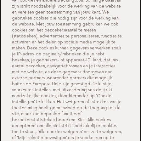
Maak kennis met Antargaz
zijn strikt noodzakelijk voor de werking van de website
en vereisen geen toestemming van jouw kant. We
Een duurzame toekomst
gebruiken cookies die nodig zijn voor de werking van
Testimonials
de website. Met jouw toestemming gebruiken we ook
cookies om: het bezoekersaantal te meten
Acties
(statistieken), advertenties te personaliseren, functies te
activeren en het delen op sociale media mogelijk te
Events
maken. Deze cookies kunnen gegevens verwerken zoals
Werken bij Antargaz
je IP-adres, de pagina's/rubrieken die je hebt
bekeken, je gebruikers- of apparaat-ID, land, datums,
Contact
aantal bezoeken, navigatiebronnen en je interacties
met de website, en deze gegevens doorgeven aan
externe partners, waaronder partners die mogelijk
buiten de Europese Unie zijn gevestigd. Je kunt je
voorkeuren instellen, met uitzondering van de strikt
Cookie-instellingen
noodzakelijke cookies, door hieronder op ‘Cookie-
instellingen’ te klikken. Het weigeren of intrekken van je
Belangrijke documenten en algemene
toestemming heeft geen invloed op de toegang tot de
voorwaarden
site, maar kan bepaalde functies of
bezoekersstatistieken beperken. Kies ‘Alle cookies
Privacy en cookiebeleid BE
accepteren’ om alle niet strikt noodzakelijke cookies
toe te staan, ‘Alle cookies weigeren’ om ze te weigeren,
of ‘Mijn selectie bevestigen’ om je voorkeuren op te