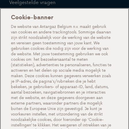
Veelgestelde vragen
Blog
Cookie-banner
Over ons
De website van Antargaz Belgium n.v. maakt gebruik
van cookies en andere trackingtools. Sommige daarvan
Maak kennis met Antargaz
zijn strikt noodzakelijk voor de werking van de website
en vereisen geen toestemming van jouw kant. We
Een duurzame toekomst
gebruiken cookies die nodig zijn voor de werking van
Testimonials
de website. Met jouw toestemming gebruiken we ook
cookies om: het bezoekersaantal te meten
Acties
(statistieken), advertenties te personaliseren, functies te
activeren en het delen op sociale media mogelijk te
Events
maken. Deze cookies kunnen gegevens verwerken zoals
Werken bij Antargaz
je IP-adres, de pagina's/rubrieken die je hebt
bekeken, je gebruikers- of apparaat-ID, land, datums,
Contact
aantal bezoeken, navigatiebronnen en je interacties
met de website, en deze gegevens doorgeven aan
externe partners, waaronder partners die mogelijk
buiten de Europese Unie zijn gevestigd. Je kunt je
voorkeuren instellen, met uitzondering van de strikt
Cookie-instellingen
noodzakelijke cookies, door hieronder op ‘Cookie-
instellingen’ te klikken. Het weigeren of intrekken van je
Belangrijke documenten en algemene