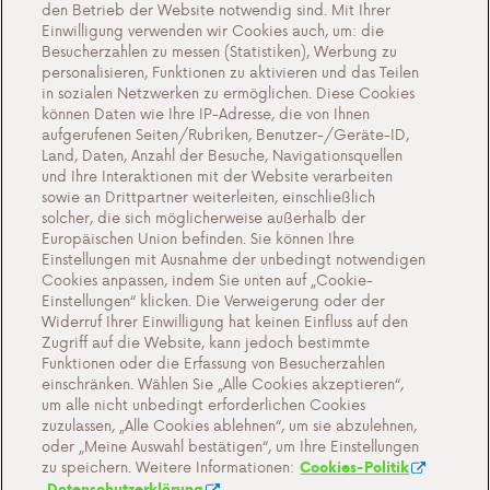
den Betrieb der Website notwendig sind. Mit Ihrer
Eine nachhaltige Zukunft
Einwilligung verwenden wir Cookies auch, um: die
Zeugnisse
Besucherzahlen zu messen (Statistiken), Werbung zu
personalisieren, Funktionen zu aktivieren und das Teilen
Aktionen
in sozialen Netzwerken zu ermöglichen. Diese Cookies
können Daten wie Ihre IP-Adresse, die von Ihnen
Veranstaltungen
aufgerufenen Seiten/Rubriken, Benutzer-/Geräte-ID,
Arbeiten bei Antargaz
Land, Daten, Anzahl der Besuche, Navigationsquellen
und Ihre Interaktionen mit der Website verarbeiten
Kontakt
sowie an Drittpartner weiterleiten, einschließlich
solcher, die sich möglicherweise außerhalb der
Europäischen Union befinden. Sie können Ihre
Einstellungen mit Ausnahme der unbedingt notwendigen
Cookies anpassen, indem Sie unten auf „Cookie-
Cookie-Einstellungen
Einstellungen“ klicken. Die Verweigerung oder der
Widerruf Ihrer Einwilligung hat keinen Einfluss auf den
Wichtige Dokumente und Allgemeine
Zugriff auf die Website, kann jedoch bestimmte
Geschaftsbedingungen
Funktionen oder die Erfassung von Besucherzahlen
einschränken. Wählen Sie „Alle Cookies akzeptieren“,
Datenschutz- und Cookie-Richtlinien
um alle nicht unbedingt erforderlichen Cookies
zuzulassen, „Alle Cookies ablehnen“, um sie abzulehnen,
oder „Meine Auswahl bestätigen“, um Ihre Einstellungen
zu speichern. Weitere Informationen:
Cookies-Politik
Datenschutzerklärung