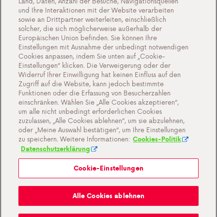
Land, Daten, Anzahl der Besuche, Navigationsquellen
und Ihre Interaktionen mit der Website verarbeiten
Kontakt
sowie an Drittpartner weiterleiten, einschließlich
solcher, die sich möglicherweise außerhalb der
Europäischen Union befinden. Sie können Ihre
Einstellungen mit Ausnahme der unbedingt notwendigen
Cookies anpassen, indem Sie unten auf „Cookie-
Cookie-Einstellungen
Einstellungen“ klicken. Die Verweigerung oder der
Widerruf Ihrer Einwilligung hat keinen Einfluss auf den
Wichtige Dokumente und Allgemeine
Zugriff auf die Website, kann jedoch bestimmte
Geschaftsbedingungen
Funktionen oder die Erfassung von Besucherzahlen
einschränken. Wählen Sie „Alle Cookies akzeptieren“,
Datenschutz- und Cookie-Richtlinien
um alle nicht unbedingt erforderlichen Cookies
zuzulassen, „Alle Cookies ablehnen“, um sie abzulehnen,
oder „Meine Auswahl bestätigen“, um Ihre Einstellungen
zu speichern. Weitere Informationen:
Cookies-Politik
Datenschutzerklärung
Cookie-Einstellungen
Mein Antargaz
Alle Cookies ablehnen
Ein Gasgeruch?