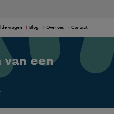
lde vragen
Blog
Over ons
Contact
 van een
5