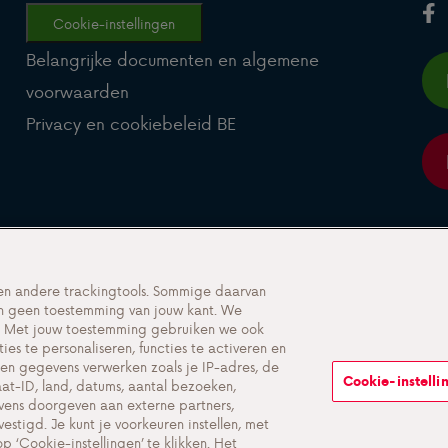
Cookie-instellingen
Belangrijke documenten en algemene
voorwaarden
Privacy en cookiebeleid BE
 en andere trackingtools. Sommige daarvan
sen geen toestemming van jouw kant. We
e. Met jouw toestemming gebruiken we ook
ies te personaliseren, functies te activeren en
en gegevens verwerken zoals je IP-adres, de
Cookie-instelli
at-ID, land, datums, aantal bezoeken,
vens doorgeven aan externe partners,
stigd. Je kunt je voorkeuren instellen, met
p ‘Cookie-instellingen’ te klikken. Het