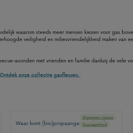
delijk waarom steeds meer mensen kiezen voor gas boven
erhoogde veiligheid en milieuvriendelijkheid maken van 
becue-avonden met vrienden en familie dankzij de vele 
Ontdek onze collectie gasflessen.
Algemeen nieuws
Waar komt (bio)propaangas vandaan?
Duurzaamheid