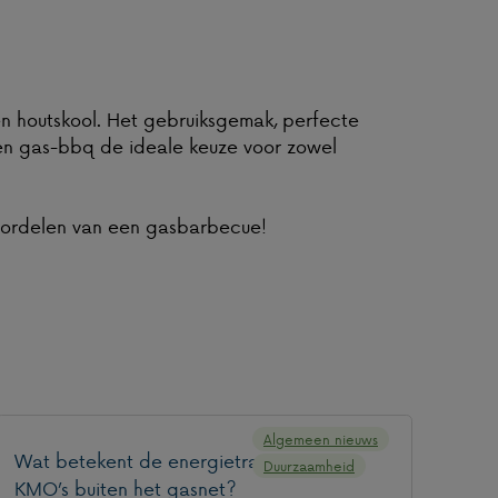
 houtskool. Het gebruiksgemak, perfecte
een gas-bbq de ideale keuze voor zowel
voordelen van een gasbarbecue!
Algemeen nieuws
Wat betekent de energietransitie voor
Duurzaamheid
KMO’s buiten het gasnet?