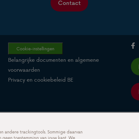
Contact
Cookie-instellingen
Belangrijke documenten en algemene
voorwaarden
Privacy en cookiebeleid BE
 en andere trackingtools. Sommige daarvan
sen geen toestemming van jouw kant. We