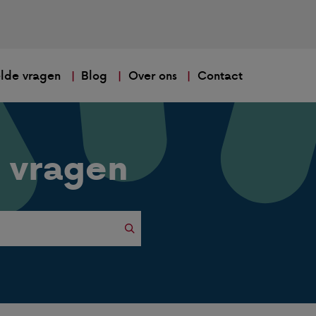
lde vragen
Blog
Over ons
Contact
 vragen