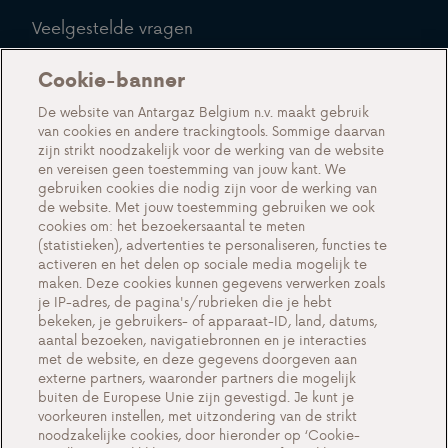
Veelgestelde vragen
Blog
Cookie-banner
Over ons
De website van Antargaz Belgium n.v. maakt gebruik
van cookies en andere trackingtools. Sommige daarvan
Maak kennis met Antargaz
zijn strikt noodzakelijk voor de werking van de website
en vereisen geen toestemming van jouw kant. We
Een duurzame toekomst
gebruiken cookies die nodig zijn voor de werking van
Testimonials
de website. Met jouw toestemming gebruiken we ook
cookies om: het bezoekersaantal te meten
Acties
(statistieken), advertenties te personaliseren, functies te
activeren en het delen op sociale media mogelijk te
Events
maken. Deze cookies kunnen gegevens verwerken zoals
Werken bij Antargaz
je IP-adres, de pagina's/rubrieken die je hebt
bekeken, je gebruikers- of apparaat-ID, land, datums,
Contact
aantal bezoeken, navigatiebronnen en je interacties
met de website, en deze gegevens doorgeven aan
externe partners, waaronder partners die mogelijk
buiten de Europese Unie zijn gevestigd. Je kunt je
voorkeuren instellen, met uitzondering van de strikt
Cookie-instellingen
noodzakelijke cookies, door hieronder op ‘Cookie-