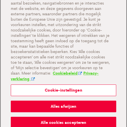
Contact
aantal bezoeken, navigatiebronnen en je interacties
met de website, en deze gegevens doorgeven aan
externe partners, waaronder partners die mogelijk
buiten de Europese Unie zijn gevestigd. Je kunt je
voorkeuren instellen, met uitzondering van de strikt
Cookie-instellingen
noodzakelijke cookies, door hieronder op ‘Cookie-
instellingen’ te klikken. Het weigeren of intrekken van je
Belangrijke documenten en algemene
toestemming heeft geen invloed op de toegang tot de
voorwaarden
site, maar kan bepaalde functies of
bezoekersstatistieken beperken. Kies ‘Alle cookies
Privacy en cookiebeleid BE
accepteren’ om alle niet strikt noodzakelijke cookies
toe te staan, ‘Alle cookies weigeren’ om ze te weigeren,
of ‘Mijn selectie bevestigen’ om je voorkeuren op te
slaan. Meer informatie:
Cookiebeleid
Privacy-
verklaring
Cookie-instellingen
Mijn Antargaz
Alles afwijzen
Ruik je gas?
Alle cookies accepteren