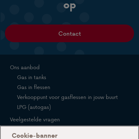
op
Contact
Ons aanbod
Gas in tanks
Gas in flessen
Verkooppunt voor gasflessen in jouw buurt
LPG (autogas)
Veelgestelde vragen
Blog
Cookie-banner