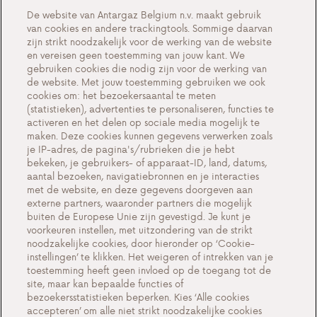
Over ons
De website van Antargaz Belgium n.v. maakt gebruik
van cookies en andere trackingtools. Sommige daarvan
Maak kennis met Antargaz
zijn strikt noodzakelijk voor de werking van de website
en vereisen geen toestemming van jouw kant. We
Een duurzame toekomst
gebruiken cookies die nodig zijn voor de werking van
Testimonials
de website. Met jouw toestemming gebruiken we ook
cookies om: het bezoekersaantal te meten
Acties
(statistieken), advertenties te personaliseren, functies te
activeren en het delen op sociale media mogelijk te
Events
maken. Deze cookies kunnen gegevens verwerken zoals
Werken bij Antargaz
je IP-adres, de pagina's/rubrieken die je hebt
bekeken, je gebruikers- of apparaat-ID, land, datums,
Contact
aantal bezoeken, navigatiebronnen en je interacties
met de website, en deze gegevens doorgeven aan
externe partners, waaronder partners die mogelijk
buiten de Europese Unie zijn gevestigd. Je kunt je
voorkeuren instellen, met uitzondering van de strikt
Cookie-instellingen
noodzakelijke cookies, door hieronder op ‘Cookie-
instellingen’ te klikken. Het weigeren of intrekken van je
Belangrijke documenten en algemene
toestemming heeft geen invloed op de toegang tot de
voorwaarden
site, maar kan bepaalde functies of
bezoekersstatistieken beperken. Kies ‘Alle cookies
Privacy en cookiebeleid BE
accepteren’ om alle niet strikt noodzakelijke cookies