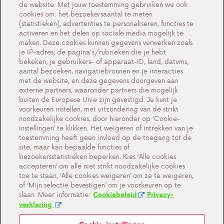
Testimonials
de website. Met jouw toestemming gebruiken we ook
cookies om: het bezoekersaantal te meten
Acties
(statistieken), advertenties te personaliseren, functies te
activeren en het delen op sociale media mogelijk te
Events
maken. Deze cookies kunnen gegevens verwerken zoals
Werken bij Antargaz
je IP-adres, de pagina's/rubrieken die je hebt
bekeken, je gebruikers- of apparaat-ID, land, datums,
Contact
aantal bezoeken, navigatiebronnen en je interacties
met de website, en deze gegevens doorgeven aan
externe partners, waaronder partners die mogelijk
buiten de Europese Unie zijn gevestigd. Je kunt je
voorkeuren instellen, met uitzondering van de strikt
Cookie-instellingen
noodzakelijke cookies, door hieronder op ‘Cookie-
instellingen’ te klikken. Het weigeren of intrekken van je
Belangrijke documenten en algemene
toestemming heeft geen invloed op de toegang tot de
voorwaarden
site, maar kan bepaalde functies of
bezoekersstatistieken beperken. Kies ‘Alle cookies
Privacy en cookiebeleid BE
accepteren’ om alle niet strikt noodzakelijke cookies
toe te staan, ‘Alle cookies weigeren’ om ze te weigeren,
of ‘Mijn selectie bevestigen’ om je voorkeuren op te
slaan. Meer informatie:
Cookiebeleid
Privacy-
verklaring