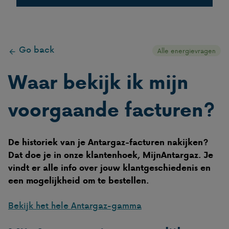
Gas in flessen
Go back
Gas in tanks
Alle energievragen
Waar bekijk ik mijn
LPG
voorgaande facturen?
De historiek van je Antargaz-facturen nakijken?
Dat doe je in onze klantenhoek, MijnAntargaz. Je
vindt er alle info over jouw klantgeschiedenis en
een mogelijkheid om te bestellen.
Bekijk het hele Antargaz-gamma