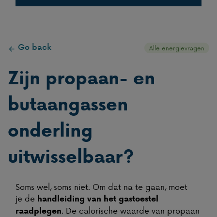
Gas in flessen
Go back
Gas in tanks
Alle energievragen
Zijn propaan- en
LPG
butaangassen
onderling
uitwisselbaar?
Soms wel, soms niet. Om dat na te gaan, moet
je de
handleiding van het gastoestel
. De calorische waarde van propaan
raadplegen