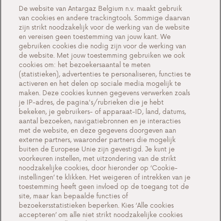
Over ons
De website van Antargaz Belgium n.v. maakt gebruik
van cookies en andere trackingtools. Sommige daarvan
Maak kennis met Antargaz
zijn strikt noodzakelijk voor de werking van de website
en vereisen geen toestemming van jouw kant. We
Een duurzame toekomst
gebruiken cookies die nodig zijn voor de werking van
Testimonials
de website. Met jouw toestemming gebruiken we ook
cookies om: het bezoekersaantal te meten
Acties
(statistieken), advertenties te personaliseren, functies te
activeren en het delen op sociale media mogelijk te
Events
maken. Deze cookies kunnen gegevens verwerken zoals
Werken bij Antargaz
je IP-adres, de pagina's/rubrieken die je hebt
bekeken, je gebruikers- of apparaat-ID, land, datums,
Contact
aantal bezoeken, navigatiebronnen en je interacties
met de website, en deze gegevens doorgeven aan
externe partners, waaronder partners die mogelijk
buiten de Europese Unie zijn gevestigd. Je kunt je
voorkeuren instellen, met uitzondering van de strikt
Cookie-instellingen
noodzakelijke cookies, door hieronder op ‘Cookie-
instellingen’ te klikken. Het weigeren of intrekken van je
Belangrijke documenten en algemene
toestemming heeft geen invloed op de toegang tot de
voorwaarden
site, maar kan bepaalde functies of
bezoekersstatistieken beperken. Kies ‘Alle cookies
Privacy en cookiebeleid BE
accepteren’ om alle niet strikt noodzakelijke cookies