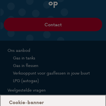
op
Contact
Ons aanbod
Gas in tanks
Gas in flessen
Verkooppunt voor gasflessen in jouw buurt
LPG (autogas)
Veelgestelde vragen
Blog
Cookie-banner