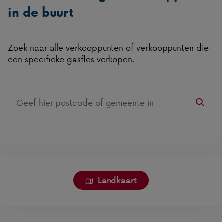
in de buurt
Zoek naar alle verkooppunten of verkooppunten die
een specifieke gasfles verkopen.
Search
on
this
website
Landkaart