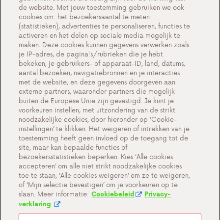
Testimonials
de website. Met jouw toestemming gebruiken we ook
cookies om: het bezoekersaantal te meten
Acties
(statistieken), advertenties te personaliseren, functies te
activeren en het delen op sociale media mogelijk te
Events
maken. Deze cookies kunnen gegevens verwerken zoals
Werken bij Antargaz
je IP-adres, de pagina's/rubrieken die je hebt
bekeken, je gebruikers- of apparaat-ID, land, datums,
Contact
aantal bezoeken, navigatiebronnen en je interacties
met de website, en deze gegevens doorgeven aan
externe partners, waaronder partners die mogelijk
buiten de Europese Unie zijn gevestigd. Je kunt je
voorkeuren instellen, met uitzondering van de strikt
Cookie-instellingen
noodzakelijke cookies, door hieronder op ‘Cookie-
instellingen’ te klikken. Het weigeren of intrekken van je
Belangrijke documenten en algemene
toestemming heeft geen invloed op de toegang tot de
voorwaarden
site, maar kan bepaalde functies of
bezoekersstatistieken beperken. Kies ‘Alle cookies
Privacy en cookiebeleid BE
accepteren’ om alle niet strikt noodzakelijke cookies
toe te staan, ‘Alle cookies weigeren’ om ze te weigeren,
of ‘Mijn selectie bevestigen’ om je voorkeuren op te
slaan. Meer informatie:
Cookiebeleid
Privacy-
verklaring