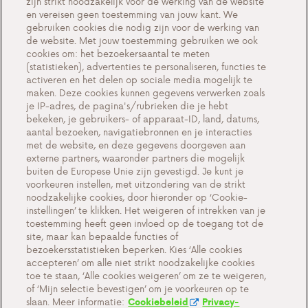
zijn strikt noodzakelijk voor de werking van de website
en vereisen geen toestemming van jouw kant. We
Een duurzame toekomst
gebruiken cookies die nodig zijn voor de werking van
Testimonials
de website. Met jouw toestemming gebruiken we ook
cookies om: het bezoekersaantal te meten
Acties
(statistieken), advertenties te personaliseren, functies te
activeren en het delen op sociale media mogelijk te
Events
maken. Deze cookies kunnen gegevens verwerken zoals
Werken bij Antargaz
je IP-adres, de pagina's/rubrieken die je hebt
bekeken, je gebruikers- of apparaat-ID, land, datums,
Contact
aantal bezoeken, navigatiebronnen en je interacties
met de website, en deze gegevens doorgeven aan
externe partners, waaronder partners die mogelijk
buiten de Europese Unie zijn gevestigd. Je kunt je
voorkeuren instellen, met uitzondering van de strikt
Cookie-instellingen
noodzakelijke cookies, door hieronder op ‘Cookie-
instellingen’ te klikken. Het weigeren of intrekken van je
Belangrijke documenten en algemene
toestemming heeft geen invloed op de toegang tot de
voorwaarden
site, maar kan bepaalde functies of
bezoekersstatistieken beperken. Kies ‘Alle cookies
Privacy en cookiebeleid BE
accepteren’ om alle niet strikt noodzakelijke cookies
toe te staan, ‘Alle cookies weigeren’ om ze te weigeren,
of ‘Mijn selectie bevestigen’ om je voorkeuren op te
slaan. Meer informatie:
Cookiebeleid
Privacy-