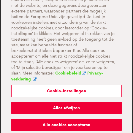
met de website, en deze gegevens doorgeven aan
externe partners, waaronder partners die mogelijk
buiten de Europese Unie zijn gevestigd. Je kunt je
voorkeuren instellen, met uitzondering van de strikt
Cookie-instellingen
noodzakelijke cookies, door hieronder op ‘Cookie-
instellingen’ te klikken. Het weigeren of intrekken van je
Belangrijke documenten en algemene
toestemming heeft geen invloed op de toegang tot de
voorwaarden
site, maar kan bepaalde functies of
bezoekersstatistieken beperken. Kies ‘Alle cookies
Privacy en cookiebeleid BE
accepteren’ om alle niet strikt noodzakelijke cookies
toe te staan, ‘Alle cookies weigeren’ om ze te weigeren,
of ‘Mijn selectie bevestigen’ om je voorkeuren op te
slaan. Meer informatie:
Cookiebeleid
Privacy-
verklaring
Cookie-instellingen
Mijn Antargaz
Alles afwijzen
Ruik je gas?
Alle cookies accepteren